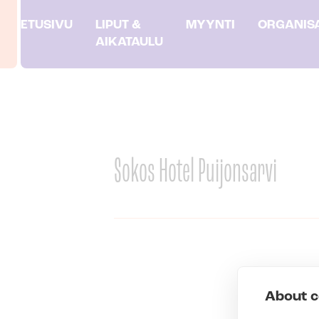
ETUSIVU
LIPUT &
MYYNTI
ORGANISA
AIKATAULU
Skip to content
Sokos Hotel Puijonsarvi
About c