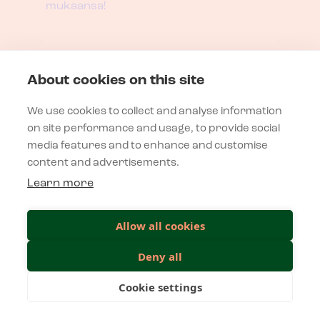
mukaansa!
Yhteystiedot
About cookies on this site
Viestikatu 1, 70600 Kuopio
We use cookies to collect and analyse information
info@sessionsevent.fi
on site performance and usage, to provide social
Puh.
040 624 5410
media features and to enhance and customise
content and advertisements.
Learn more
Tietosuojaseloste
Allow all cookies
Verkkosivujen käyttöehdot
Deny all
Cookie settings
UNLEASH YOUR CREATIVE BUSINE
ORGANISAATIOKULTTUURI