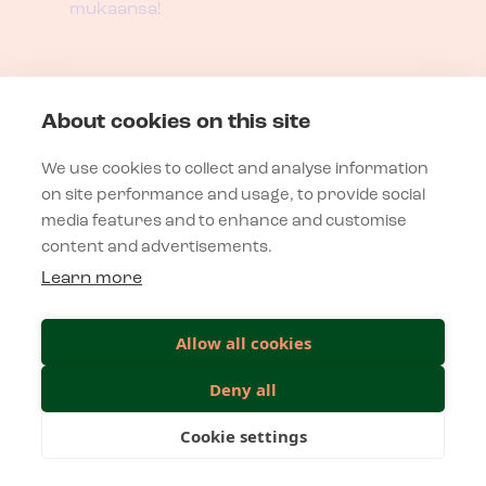
mukaansa!
Yhteystiedot
About cookies on this site
Viestikatu 1, 70600 Kuopio
We use cookies to collect and analyse information
info@sessionsevent.fi
on site performance and usage, to provide social
Puh.
040 624 5410
media features and to enhance and customise
content and advertisements.
Learn more
Tietosuojaseloste
Allow all cookies
Verkkosivujen käyttöehdot
Deny all
Cookie settings
UNLEASH YOUR CREATIVE B
ORGANISAATIOKULTTUURI