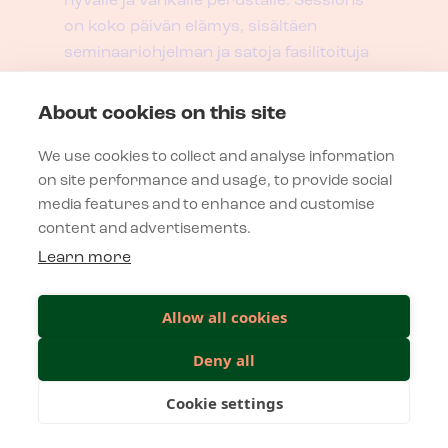
hyvälle ja vankalle perustalle. Sessions
on koko päivän elämys, sisältäen
seminaariohjelman ja satoja fasilitoituja
keskusteluja, jotka tempaisevat
mukaansa!
About cookies on this site
We use cookies to collect and analyse information
Yhteystiedot
on site performance and usage, to provide social
media features and to enhance and customise
content and advertisements.
Viestikatu 1, 70600 Kuopio
Learn more
info@sessionsevent.fi
Puh.
040 624 5410
Allow all cookies
Deny all
Tietosuojaseloste
Cookie settings
UNLEASH YOUR CREATIVE BUSINESS SP
RGANISAATIOKULTTUURI
Verkkosivujen käyttöehdot